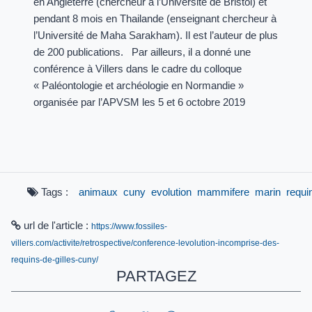
en Angleterre (chercheur à l’Université de Bristol) et
pendant 8 mois en Thailande (enseignant chercheur à
l’Université de Maha Sarakham). Il est l’auteur de plus
de 200 publications. Par ailleurs, il a donné une
conférence à Villers dans le cadre du colloque
« Paléontologie et archéologie en Normandie »
organisée par l’APVSM les 5 et 6 octobre 2019
Tags :
animaux
cuny
evolution
mammifere
marin
requi
url de l'article :
https://www.fossiles-
villers.com/activite/retrospective/conference-levolution-incomprise-des-
requins-de-gilles-cuny/
PARTAGEZ