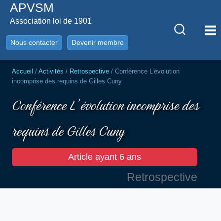
APVSM
Aller
au
Association loi de 1901
contenu
Nous contacter
Devenir membre
Accueil
/
Activités
/
Retrospective
/
Conférence L’évolution
incomprise des requins de Gilles Cuny
Conférence L’évolution incomprise des
requins de Gilles Cuny
Article ayant 6 ans
Retrospective