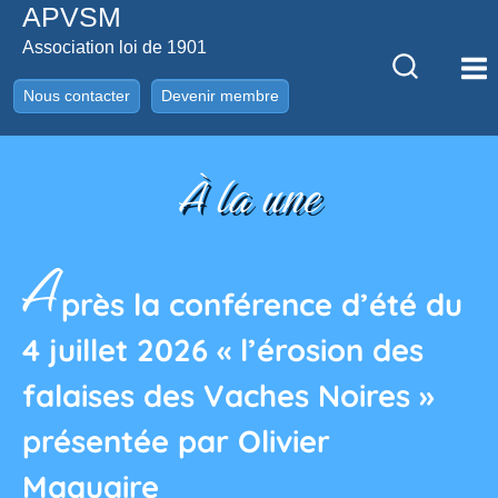
APVSM
Aller
au
Association loi de 1901
contenu
Nous contacter
Devenir membre
À
la une
A
près la conférence d’été du
4 juillet 2026 « l’érosion des
falaises des Vaches Noires »
présentée par Olivier
Maquaire