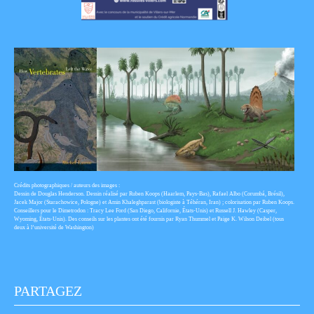
Crédits photographiques / auteurs des images :
Dessin de Douglas Henderson. Dessin réalisé par Ruben Koops (Haarlem, Pays-Bas), Rafael Albo (Corumbá, Brésil),
Jacek Major (Starachowice, Pologne) et Amin Khaleghparast (biologiste à Téhéran, Iran) ; colorisation par Ruben Koops.
Conseillers pour le Dimetrodon : Tracy Lee Ford (San Diego, Californie, États-Unis) et Russell J. Hawley (Casper,
Wyoming, États-Unis). Des conseils sur les plantes ont été fournis par Ryan Thummel et Paige K. Wilson Deibel (tous
deux à l’université de Washington)
PARTAGEZ