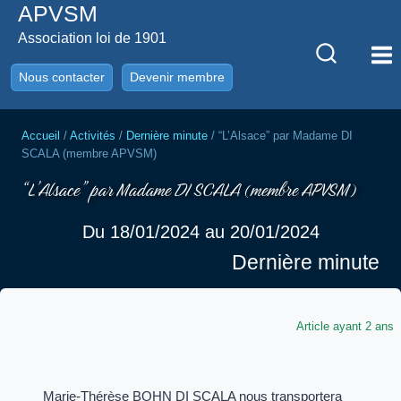
APVSM
Aller
au
Association loi de 1901
contenu
Nous contacter
Devenir membre
Accueil
/
Activités
/
Dernière minute
/
“L’Alsace” par Madame DI
SCALA (membre APVSM)
“L’Alsace” par Madame DI SCALA (membre APVSM)
Du 18/01/2024 au 20/01/2024
Dernière minute
Article ayant 2 ans
Marie-Thérèse BOHN DI SCALA nous transportera