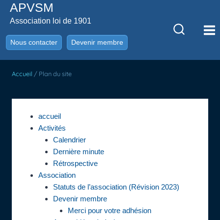
APVSM
Aller
au
Association loi de 1901
contenu
Nous contacter
Devenir membre
Accueil
/
Plan du site
accueil
Activités
Calendrier
Dernière minute
Rétrospective
Association
Statuts de l’association (Révision 2023)
Devenir membre
Merci pour votre adhésion