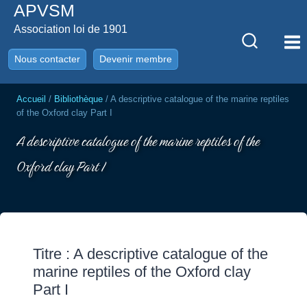
APVSM
Aller
au
Association loi de 1901
contenu
Nous contacter
Devenir membre
Accueil
/
Bibliothèque
/
A descriptive catalogue of the marine reptiles
of the Oxford clay Part I
A descriptive catalogue of the marine reptiles of the
Oxford clay Part I
Titre : A descriptive catalogue of the
marine reptiles of the Oxford clay
Part I