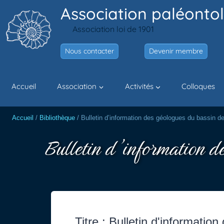
Aller
Association paléontol
au
Association loi de 1901
contenu
Nous contacter
Devenir membre
Accueil
Association
Activités
Colloques
Accueil
/
Bibliothèque
/
Bulletin d’information des géologues du bassin d
Bulletin d’information d
Titre : Bulletin d'informati