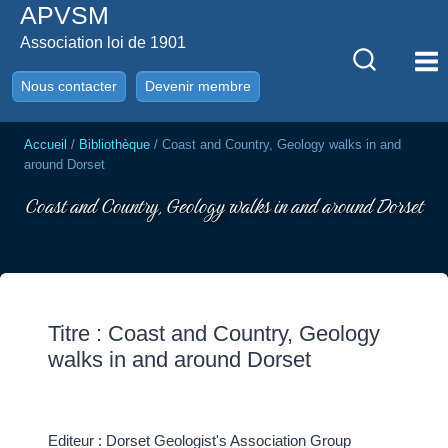
APVSM
Aller
au
Association loi de 1901
contenu
Nous contacter
Devenir membre
Accueil
/
Bibliothèque
/
Coast and Country, Geology walks in and
around Dorset
Coast and Country, Geology walks in and around Dorset
Titre : Coast and Country, Geology
walks in and around Dorset
Editeur : Dorset Geologist's Association Group