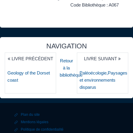
Code Bibliothèque : A067
NAVIGATION
LIVRE PRÉCÉDENT
LIVRE SUIVANT
Retour
à la
Geology of the Dorset
Paléoécologie,Paysages
bibliothèque
coast
et environnements
disparus
Plan du site
Mentions légales
Politique de confidentialité