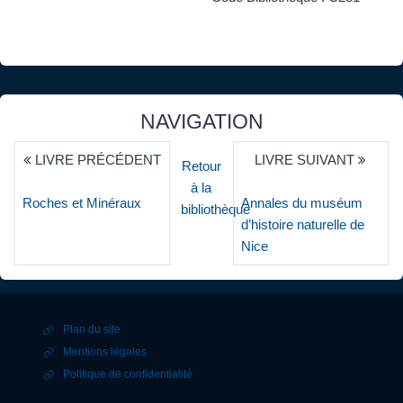
NAVIGATION
LIVRE PRÉCÉDENT
LIVRE SUIVANT
Retour
à la
Roches et Minéraux
Annales du muséum
bibliothèque
d’histoire naturelle de
Nice
Plan du site
Mentions légales
Politique de confidentialité