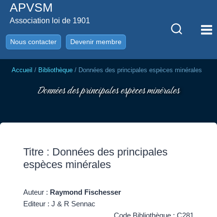
APVSM
Aller
au
Association loi de 1901
contenu
Nous contacter
Devenir membre
Accueil
/
Bibliothèque
/
Données des principales espèces minérales
Données des principales espèces minérales
Titre : Données des principales
espèces minérales
Auteur :
Raymond Fischesser
Editeur : J & R Sennac
Code Bibliothèque : C281