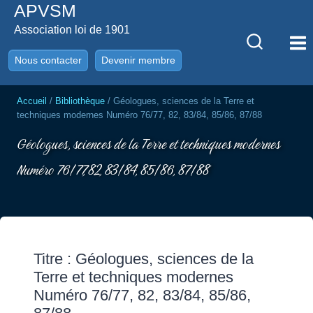
APVSM
Aller
au
Association loi de 1901
contenu
Nous contacter
Devenir membre
Accueil
/
Bibliothèque
/
Géologues, sciences de la Terre et
techniques modernes Numéro 76/77, 82, 83/84, 85/86, 87/88
Géologues, sciences de la Terre et techniques modernes
Numéro 76/77, 82, 83/84, 85/86, 87/88
Titre : Géologues, sciences de la
Terre et techniques modernes
Numéro 76/77, 82, 83/84, 85/86,