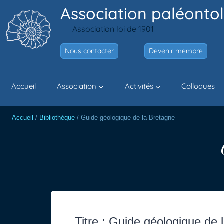
Aller
Association paléontol
au
Association loi de 1901
contenu
Nous contacter
Devenir membre
Accueil
Association
Activités
Colloques
Accueil
/
Bibliothèque
/
Guide géologique de la Bretagne
Titre : Guide géologique de 