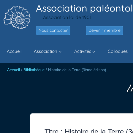
Aller
Association paléontol
au
Association loi de 1901
contenu
Nous contacter
Devenir membre
Accueil
Association
Activités
Colloques
Accueil
/
Bibliothèque
/
Histoire de la Terre (3ème édition)
H
Titre : Histoire de la Terre (