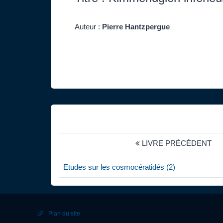
Auteur :
Pierre Hantzpergue
LIVRE PRÉCÉDENT
Etudes sur les cosmocératidés (2)
Plan du site