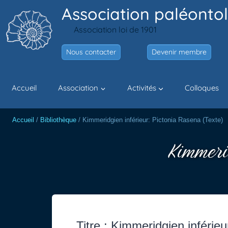
Aller
Association paléontol
au
Association loi de 1901
contenu
Nous contacter
Devenir membre
Accueil
Association
Activités
Colloques
Accueil
/
Bibliothèque
/
Kimmeridgien inférieur: Pictonia Rasena (Texte)
Kimmerid
Titre : Kimmeridgien inférie