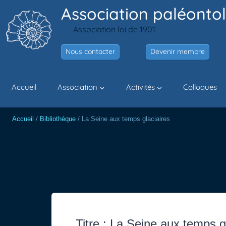
Aller
Association paléontol
au
Association loi de 1901
contenu
Nous contacter
Devenir membre
Accueil
Association
Activités
Colloques
Accueil
/
Bibliothèque
/
La Seine aux temps glaciaires
Titre : La Seine aux temps g