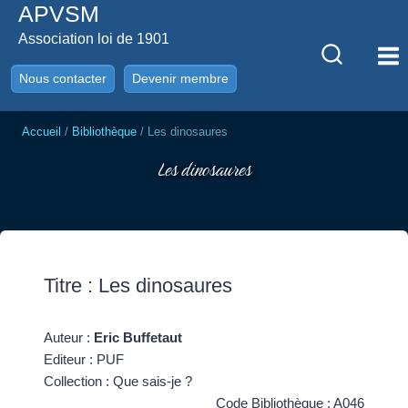
APVSM
Aller
au
Association loi de 1901
contenu
Nous contacter
Devenir membre
Accueil
/
Bibliothèque
/
Les dinosaures
Les dinosaures
Titre : Les dinosaures
Auteur :
Eric Buffetaut
Editeur : PUF
Collection : Que sais-je ?
Code Bibliothèque : A046