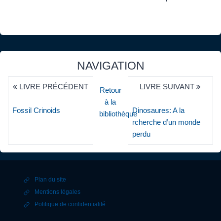
NAVIGATION
LIVRE PRÉCÉDENT
LIVRE SUIVANT
Retour
à la
Fossil Crinoids
Dinosaures: A la
bibliothèque
rcherche d’un monde
perdu
Plan du site
Mentions légales
Politique de confidentialité