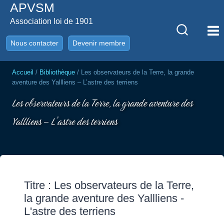
APVSM
Aller
au
Association loi de 1901
contenu
Nous contacter
Devenir membre
Accueil
/
Bibliothèque
/
Les observateurs de la Terre, la grande
aventure des Yallliens – L’astre des terriens
Les observateurs de la Terre, la grande aventure des
Yallliens – L’astre des terriens
Titre : Les observateurs de la Terre,
la grande aventure des Yallliens -
L'astre des terriens