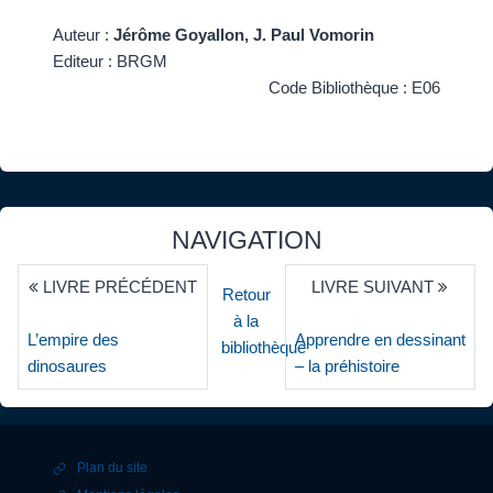
Auteur :
Jérôme Goyallon, J. Paul Vomorin
Editeur : BRGM
Code Bibliothèque : E06
NAVIGATION
LIVRE PRÉCÉDENT
LIVRE SUIVANT
Retour
à la
L’empire des
Apprendre en dessinant
bibliothèque
dinosaures
– la préhistoire
Plan du site