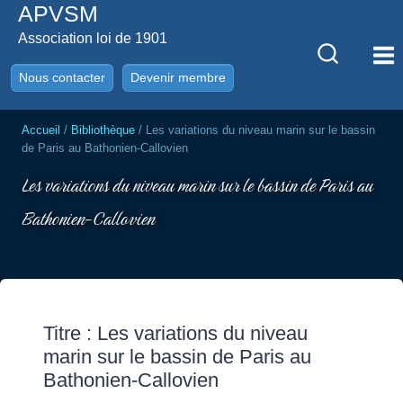
APVSM
Aller
au
Association loi de 1901
contenu
Nous contacter
Devenir membre
Accueil
/
Bibliothèque
/
Les variations du niveau marin sur le bassin
de Paris au Bathonien-Callovien
Les variations du niveau marin sur le bassin de Paris au
Bathonien-Callovien
Titre : Les variations du niveau
marin sur le bassin de Paris au
Bathonien-Callovien