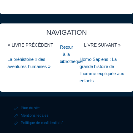
NAVIGATION
LIVRE PRÉCÉDENT
LIVRE SUIVANT
Retour
à la
La préhistoire « des
Homo Sapiens : La
bibliothèque
aventures humaines »
grande histoire de
l’homme expliquée aux
enfants
Plan du site
Mentions légales
Politique de confidentialité