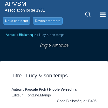
APVSM
Aller
au
Association loi de 1901
contenu
Nous contacter
Devenir membre
Accueil
/
Bibliothèque
/
Lucy & son temps
Lucy & son temps
Titre : Lucy & son temps
Auteur :
Pascale Pick / Nicole Verrechia
Editeur : Fontaine.Mango
Code Bibliothèque : B406