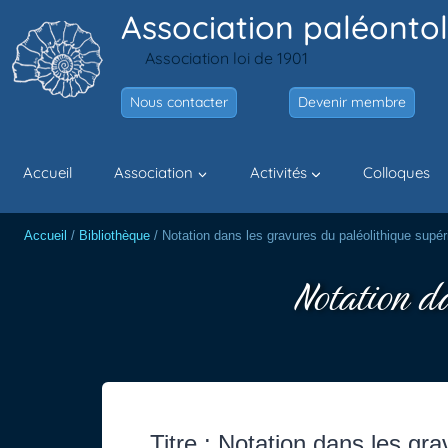
Aller
Association paléontol
au
Association loi de 1901
contenu
Nous contacter
Devenir membre
Accueil
Association
Activités
Colloques
Accueil
/
Bibliothèque
/
Notation dans les gravures du paléolithique supér
Notation d
Titre : Notation dans les gra