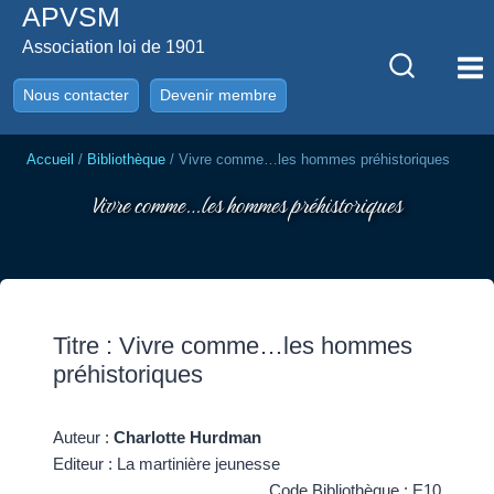
APVSM
Aller
au
Association loi de 1901
contenu
Nous contacter
Devenir membre
Accueil
/
Bibliothèque
/
Vivre comme…les hommes préhistoriques
Vivre comme…les hommes préhistoriques
Titre : Vivre comme…les hommes
préhistoriques
Auteur :
Charlotte Hurdman
Editeur : La martinière jeunesse
Code Bibliothèque : E10