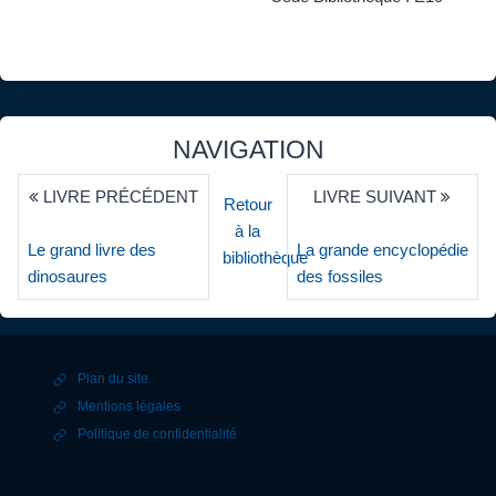
NAVIGATION
LIVRE PRÉCÉDENT
LIVRE SUIVANT
Retour
à la
Le grand livre des
La grande encyclopédie
bibliothèque
dinosaures
des fossiles
Plan du site
Mentions légales
Politique de confidentialité