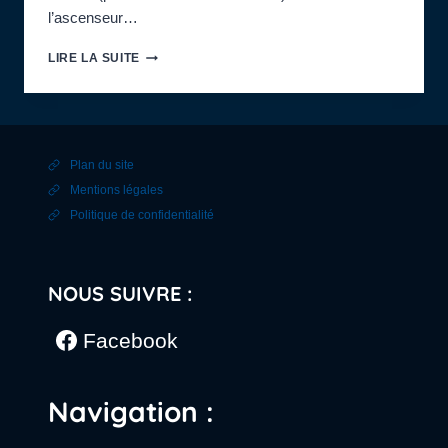
l’ascenseur…
SUR
LIRE LA SUITE
LA
PISTE
DES
IGUANODONS…
:
Plan du site
EXCURSION
DE
Mentions légales
3
Politique de confidentialité
JOURS
EN
BELGIQUE
NOUS SUIVRE :
Facebook
Navigation :