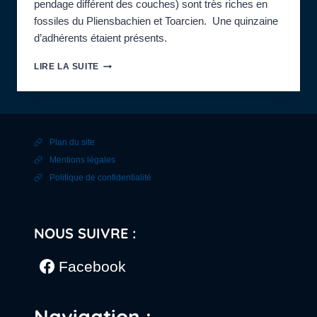
pendage différent des couches) sont très riches en
fossiles du Pliensbachien et Toarcien. Une quinzaine
d’adhérents étaient présents.
LUNDI
LIRE LA SUITE
28
AVRIL
2025
:
SORTIE
Plan du site
À
LA
Mentions légales
CARRIÈRE
Politique de confidentialité
DE
ROCHE
BLAIN
AVEC
NOUS SUIVRE :
DAMIEN
GENDRY,
Facebook
VICE-
PRÉSIDENT
DE
L’APVSM
Navigation :