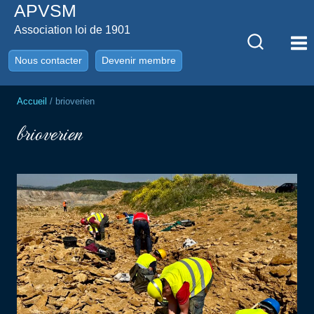
APVSM
Aller
au
Association loi de 1901
contenu
Nous contacter
Devenir membre
Accueil
/
brioverien
brioverien