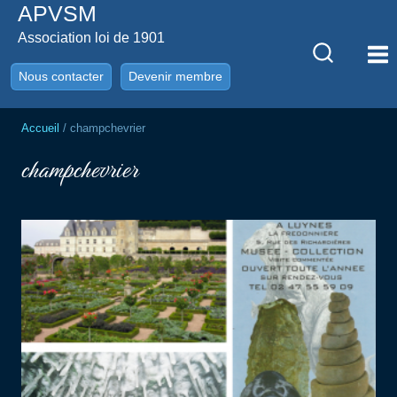
APVSM
Aller
au
Association loi de 1901
contenu
Nous contacter
Devenir membre
Accueil
/
champchevrier
champchevrier