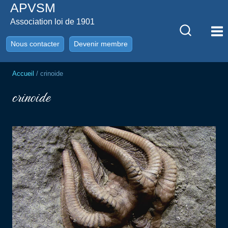
APVSM
Aller
au
Association loi de 1901
contenu
Nous contacter
Devenir membre
Accueil
/
crinoide
crinoide