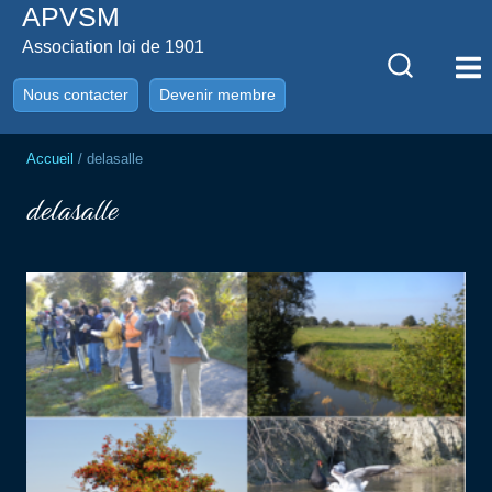
APVSM
Aller
au
Association loi de 1901
contenu
Nous contacter
Devenir membre
Accueil
/
delasalle
delasalle