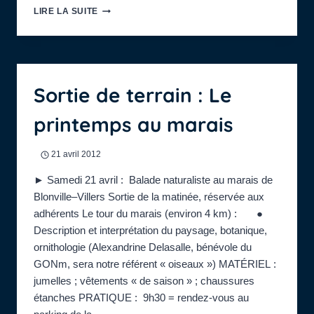
L’AUTOMNE
LIRE LA SUITE
AU
MARAIS
:
BALADE
NATURALISTE
Sortie de terrain : Le
printemps au marais
21 avril 2012
► Samedi 21 avril : Balade naturaliste au marais de
Blonville–Villers Sortie de la matinée, réservée aux
adhérents Le tour du marais (environ 4 km) : ●
Description et interprétation du paysage, botanique,
ornithologie (Alexandrine Delasalle, bénévole du
GONm, sera notre référent « oiseaux ») MATÉRIEL :
jumelles ; vêtements « de saison » ; chaussures
étanches PRATIQUE : 9h30 = rendez-vous au