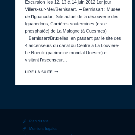
Excursion les 12, 13 & 14 juin 2012 1er jour :
Villers-sur-Mer/Bernissart. – Bernissart : Musée
de l’Iguanodon, Site actuel de la découverte des
Iguanodons, Carrières souterraines (craie
phosphatée) de La Malogne (à Cuesmes) –
Bernissart/Bruxelles, en passant par le site des
4 ascenseurs du canal du Centre à La Louvière-
Le Roeulx (patrimoine mondial Unesco) et
visitant l’ascenseur…
SUR
LIRE LA SUITE
LA
PISTE
DES
IGUANODONS…
:
EXCURSION
DE
3
Plan du site
JOURS
EN
Mentions légales
BELGIQUE