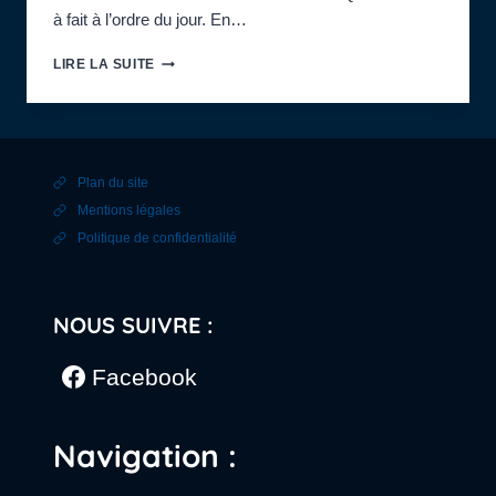
à fait à l’ordre du jour. En…
RÉUNION
LIRE LA SUITE
MENSUELLE
AVEC
EXPOSÉ
:
ARCHAEOPTERIX,
Plan du site
OISEAU
OU
Mentions légales
DINO
Politique de confidentialité
?
NOUS SUIVRE :
Facebook
Navigation :