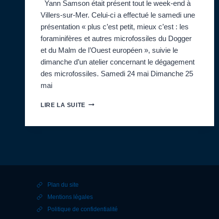
Yann Samson était présent tout le week-end à
Villers-sur-Mer. Celui-ci a effectué le samedi une
présentation « plus c’est petit, mieux c’est : les
foraminifères et autres microfossiles du Dogger
et du Malm de l’Ouest européen », suivie le
dimanche d’un atelier concernant le dégagement
des microfossiles. Samedi 24 mai Dimanche 25
mai
WEEK-
LIRE LA SUITE
END
24-
25
MAI :
SALLE
BAGOT,
EXPOSÉ
MENSUEL
Plan du site
ET
ATELIER
Mentions légales
PAR
Politique de confidentialité
YANN