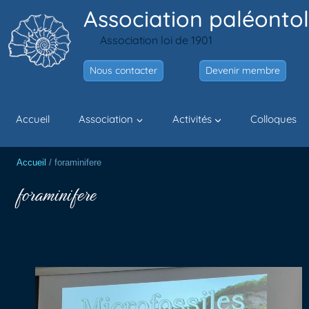
Aller
Association paléontol
au
Association loi de 1901
contenu
Nous contacter
Devenir membre
Accueil
Association
Activités
Colloques
Accueil
/
foraminifere
foraminifere