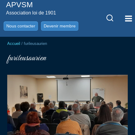
APVSM
Aller
au
Association loi de 1901
contenu
Nous contacter
Devenir membre
Accueil
/
furileusaurien
furileusaurien