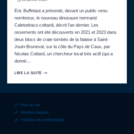
Éric Buffetaut a présenté, devant un public venu
nombreux, le nouveau dinosaure normand
Caletodraco cottardi, décrit l’an dernier. Les
ossements ont été découverts en 2021 et 2023 dans
deux blocs de craie tombés de la falaise à Saint-
Jouin-Bruneval, sur la côte du Pays de Caux, par
Nicolas Cottard, un chercheur local très actif (qui a
donné…
EXPOSÉ
LIRE LA SUITE
MENSUEL
PAR
ÉRIC
BUFFETAUT,
PALÉONTOLOGUE, DOCTEUR
Plan du site
ÈS
SCIENCES
Mentions légales
ET
Politique de confidentialité
DIRECTEUR
DE