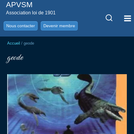
APVSM
Aller
au
Association loi de 1901
contenu
Nous contacter
Devenir membre
Accueil
/
geode
geode