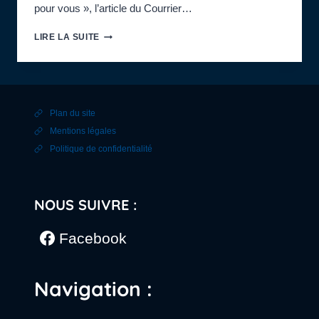
pour vous », l’article du Courrier…
SORTIE
LIRE LA SUITE
PARISIENNE
:
OCÉANOSAURES
3D,
VOYAGE
Plan du site
AU
TEMPS
Mentions légales
DES
Politique de confidentialité
DINOSAURES
NOUS SUIVRE :
Facebook
Navigation :