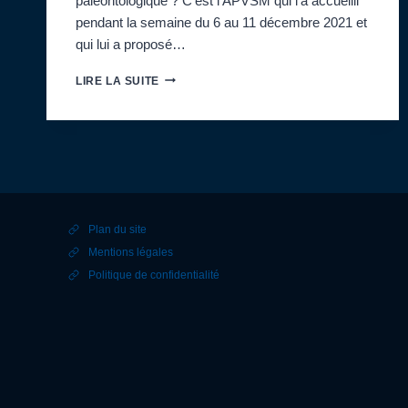
paléontologique ? C’est l’APVSM qui l’a accueilli
pendant la semaine du 6 au 11 décembre 2021 et
qui lui a proposé…
UN
LIRE LA SUITE
STAGIAIRE
À
L’APVSM
Plan du site
Mentions légales
Politique de confidentialité