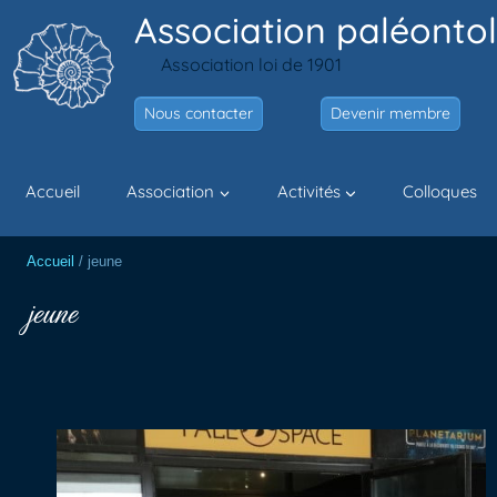
Aller
Association paléontol
au
Association loi de 1901
contenu
Nous contacter
Devenir membre
Accueil
Association
Activités
Colloques
Accueil
/
jeune
jeune