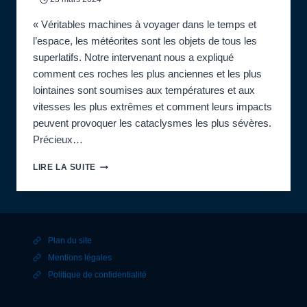
« Véritables machines à voyager dans le temps et
l’espace, les météorites sont les objets de tous les
superlatifs. Notre intervenant nous a expliqué
comment ces roches les plus anciennes et les plus
lointaines sont soumises aux températures et aux
vitesses les plus extrêmes et comment leurs impacts
peuvent provoquer les cataclysmes les plus sévères.
Précieux…
EXPOSÉ
LIRE LA SUITE
DE
LAURENT
PUGLISI
SUR
“LA
Plan du site
NAISSANCE
DU
Mentions légales
SYSTÈME
Politique de confidentialité
SOLAIRE
ET