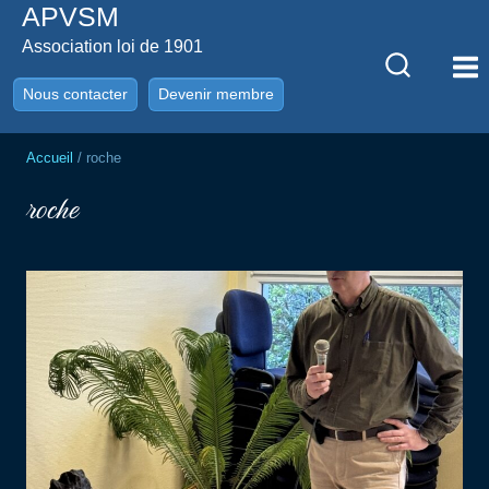
APVSM
Aller
au
Association loi de 1901
contenu
Nous contacter
Devenir membre
Accueil
/
roche
roche