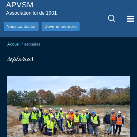
APVSM
Aller
au
Association loi de 1901
contenu
Nous contacter
Devenir membre
Accueil
/
septarias
septarias