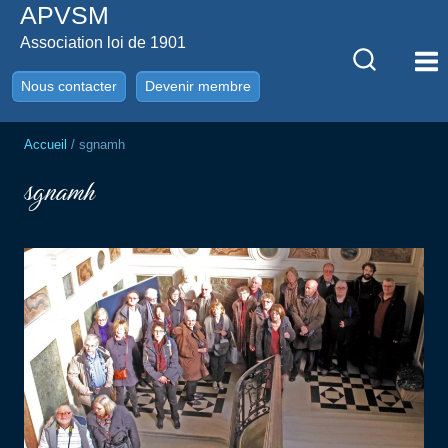
APVSM
Aller
au
Association loi de 1901
contenu
Nous contacter
Devenir membre
Accueil
/
sgnamh
sgnamh