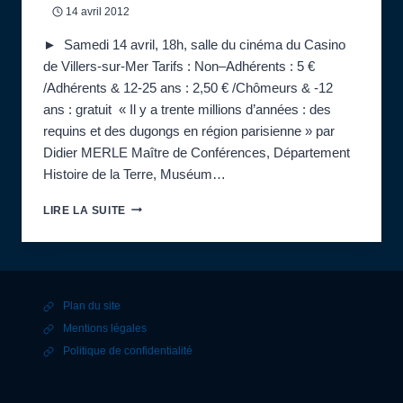
14 avril 2012
► Samedi 14 avril, 18h, salle du cinéma du Casino
de Villers-sur-Mer Tarifs : Non–Adhérents : 5 €
/Adhérents & 12-25 ans : 2,50 € /Chômeurs & -12
ans : gratuit « Il y a trente millions d’années : des
requins et des dugongs en région parisienne » par
Didier MERLE Maître de Conférences, Département
Histoire de la Terre, Muséum…
CONFÉRENCE
LIRE LA SUITE
:
IL
Y
A
TRENTE
Plan du site
MILLIONS
D’ANNÉES
Mentions légales
:
Politique de confidentialité
DES
REQUINS
ET