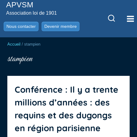
APVSM
Aller
au
Association loi de 1901
contenu
Nous contacter
Devenir membre
Accueil
/
stampien
stampien
Conférence : Il y a trente
millions d’années : des
requins et des dugongs
en région parisienne