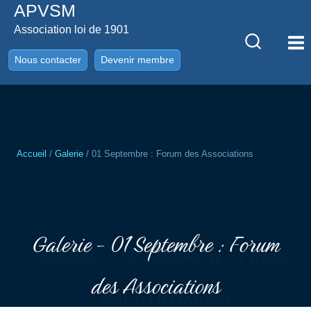
APVSM
Aller
au
Association loi de 1901
contenu
Nous contacter
Devenir membre
Accueil
/
Galerie
/
01 Septembre : Forum des Associations
Galerie - 01 Septembre : Forum
des Associations