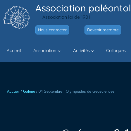
Aller
Association paléontol
au
Association loi de 1901
contenu
Nous contacter
Devenir membre
Accueil
Association
Activités
Colloques
Accueil
/
Galerie
/
04 Septembre : Olympiades de Géosciences