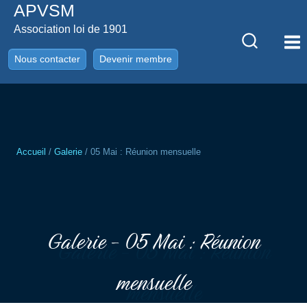
APVSM
Aller
au
Association loi de 1901
contenu
Nous contacter
Devenir membre
Accueil
/
Galerie
/
05 Mai : Réunion mensuelle
Galerie - 05 Mai : Réunion
mensuelle