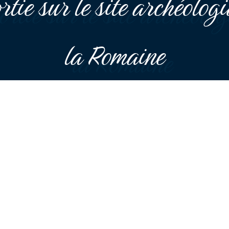
tie sur le site archéolog
la Romaine