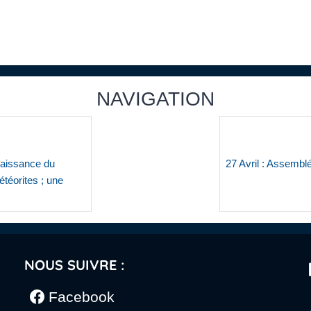
NAVIGATION
naissance du
27 Avril : Assembl
étéorites ; une
NOUS SUIVRE :
Facebook