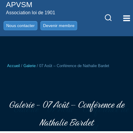
APVSM
Aller
au
Association loi de 1901
contenu
Nous contacter
Devenir membre
Accueil
/
Galerie
/
07 Août – Conférence de Nathalie Bardet
Galerie - 07 Août – Conférence de
Nathalie Bardet