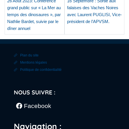
26 Août 2023: Conférence
16 Septembre : Sortie aux
grand public sur « La Mer au
falaises des Vaches Noires
temps des dinosaures », par
avec Laurent PUGLISI, Vice-
Nathlie Bardet, suivie par le
président de l’APVSM.
dîner annuel
Plan du site
Mentions légales
Politique de confidentialité
NOUS SUIVRE :
Facebook
Navigation :