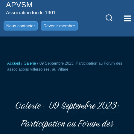
APVSM
Aller
au
Association loi de 1901
contenu
Nous contacter
Devenir membre
Accueil
/
Galerie
/
09 Septembre 2023: Participation au Forum des
associations villersoises, au Villare
Galerie - 09 Septembre 2023:
Participation au Forum des