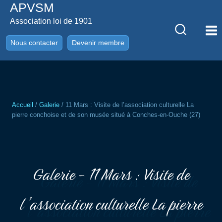
APVSM
Aller
au
Association loi de 1901
contenu
Nous contacter
Devenir membre
Accueil
/
Galerie
/
11 Mars : Visite de l’association culturelle La
pierre conchoise et de son musée situé à Conches-en-Ouche (27)
Galerie - 11 Mars : Visite de
l’association culturelle La pierre