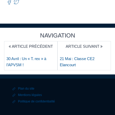
NAVIGATION
ARTICLE PRÉCÉDENT
ARTICLE SUIVANT
30 Avril : Un « T. rex » à
21 Mai : Classe CE2
l’APVSM !
Elancourt
Plan du site
Mentions légales
Politique de confidentialité