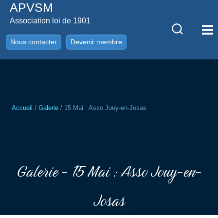
APVSM
Aller
au
Association loi de 1901
contenu
Nous contacter
Devenir membre
Accueil
/
Galerie
/
15 Mai : Asso Jouy-en-Josas
Galerie - 15 Mai : Asso Jouy-en-
Josas