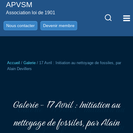
APVSM
Aller
au
Association loi de 1901
contenu
Nous contacter
Devenir membre
Accueil
/
Galerie
/
17 Avril : Initiation au nettoyage de fossiles, par
Alain Devillers
Galerie - 17 Avril : Initiation au
nettoyage de fossiles, par Alain