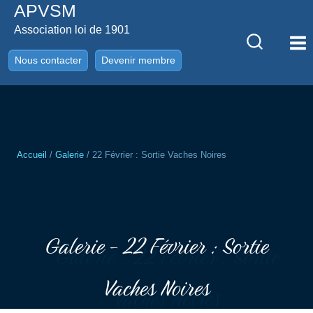
APVSM
Aller
au
Association loi de 1901
contenu
Nous contacter
Devenir membre
Accueil
/
Galerie
/
22 Février : Sortie Vaches Noires
Galerie - 22 Février : Sortie
Vaches Noires