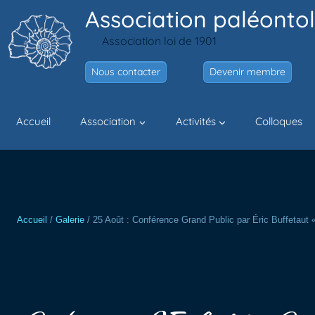
Aller
Association paléontol
au
Association loi de 1901
contenu
Nous contacter
Devenir membre
Accueil
Association
Activités
Colloques
Accueil
/
Galerie
/
25 Août : Conférence Grand Public par Éric Buffetaut « 