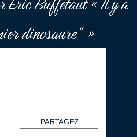
 Éric Buffetaut « Il y a
emier dinosaure“ »
PARTAGEZ