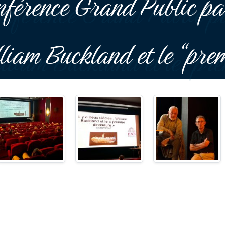
férence Grand Public par
lliam Buckland et le “pr