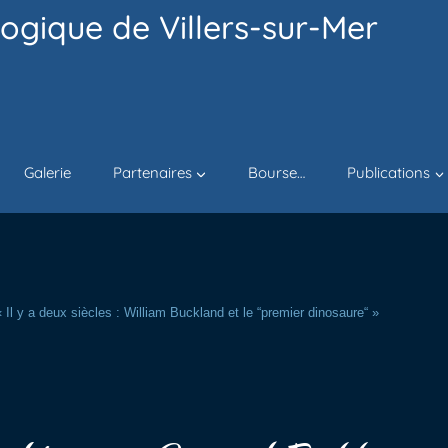
ogique de Villers-sur-Mer
Galerie
Partenaires
Bourse…
Publications
Il y a deux siècles : William Buckland et le “premier dinosaure“ »