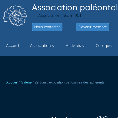
Aller
Association paléontol
au
Association loi de 1901
contenu
Nous contacter
Devenir membre
Accueil
Association
Activités
Colloques
Accueil
/
Galerie
/
29 Juin : exposition de fossiles des adhérents