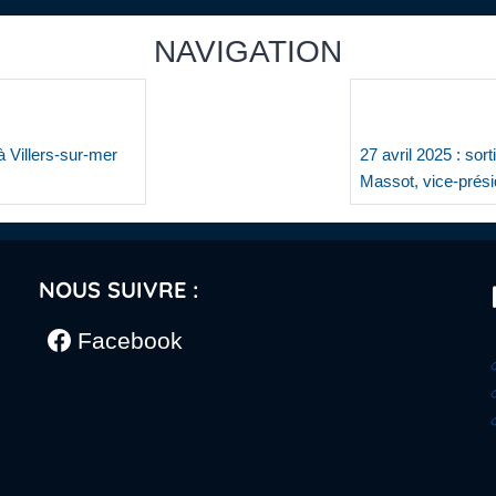
NAVIGATION
à Villers-sur-mer
27 avril 2025 : sor
Massot, vice-prés
NOUS SUIVRE :
Facebook