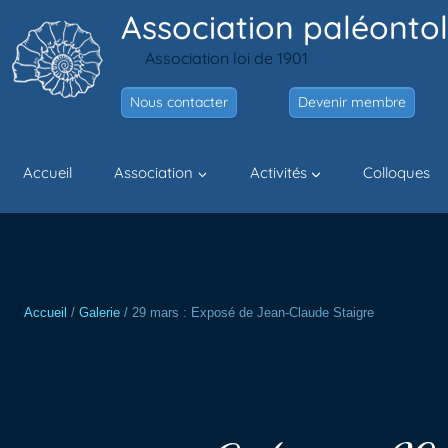
Aller
Association paléontol
au
Association loi de 1901
contenu
Nous contacter
Devenir membre
Accueil
Association
Activités
Colloques
Accueil
/
Galerie
/
29 mars : Exposé de Jean-Claude Staigre