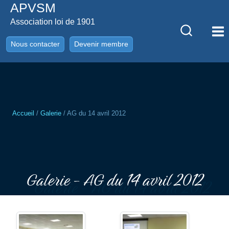
APVSM
Aller
au
Association loi de 1901
contenu
Nous contacter
Devenir membre
Accueil
/
Galerie
/
AG du 14 avril 2012
Galerie - AG du 14 avril 2012