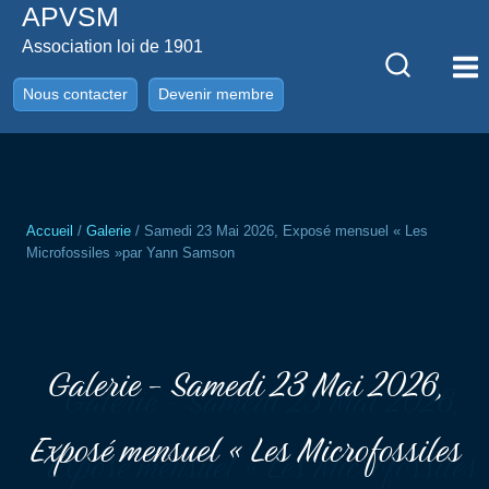
APVSM
Aller
au
Association loi de 1901
contenu
Nous contacter
Devenir membre
Accueil
/
Galerie
/
Samedi 23 Mai 2026, Exposé mensuel « Les
Microfossiles »par Yann Samson
Galerie - Samedi 23 Mai 2026,
Exposé mensuel « Les Microfossiles