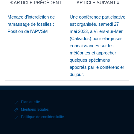
ARTICLE PRÉCÉDENT
ARTICLE SUIVANT
Menace d’interdiction de
Une conférence participative
ramassage de fossiles :
est organisée, samedi 27
Position de l’APVSM
mai 2023, à Villers-sur-Mer
(Calvados) pour élargir ses
connaissances sur les
météorites et approcher
quelques spécimens
apportés par le conférencier
du jour.
Plan du site
Mentions légales
Politique de confidentialité