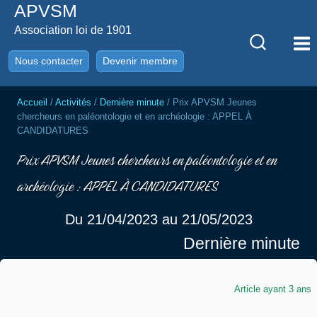
APVSM
Aller
au
Association loi de 1901
contenu
Nous contacter
Devenir membre
Accueil
/
Activités
/
Dernière minute
/
Prix APVSM Jeunes
chercheurs en paléontologie et en archéologie : APPEL À
CANDIDATURES
Prix APVSM Jeunes chercheurs en paléontologie et en
archéologie : APPEL À CANDIDATURES
Du 21/04/2023 au 21/05/2023
Dernière minute
Article ayant 3 ans